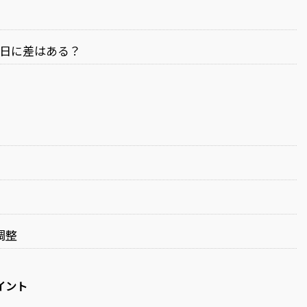
休日に差はある？
調整
イント