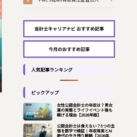
人気記事ランキング
ピックアップ
女性公認会計士の年収は？男女
差の実態とライフイベント後も
稼げる理由【2026年版】
公認会計士は食えない？5つの主
張を数字で検証｜年収現実とAI
時代の生き残り戦略【2026年