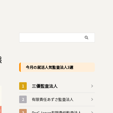
態
今月の就活人気監査法人3選
三優監査法人
有限責任あずさ監査法人
PwC Japan有限責任監査法人