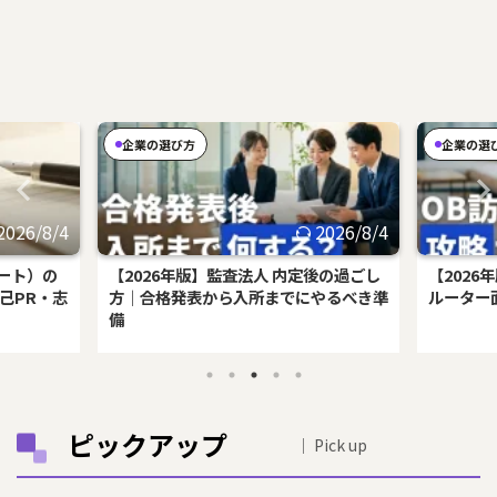
企業の選び方
企業の選
2026/8/4
2026/8/4
ート）の
【2026年版】監査法人 内定後の過ごし
【202
自己PR・志
方｜合格発表から入所までにやるべき準
ルーター
備
ピックアップ