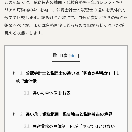
この記事では、業務独占の範囲・試験合格率・年収レンジ・キャ
リアの可動域の4つを軸に、公認会計士と税理士の違いを具体的な
数字で比較します。読み終えた時点で、自分が次にどちらの勉強を
始めるべきか、または合格直後にどちらの登録から動くべきかが
見える状態にします。
目次
[
hide
]
1.
公認会計士と税理士の違いは「監査か税務か」｜1
枚で全体像
1.1.
違いの全体像 比較表
2.
違い①：業務範囲｜監査独占と税務独占の境界
2.1.
独占業務の具体例｜何が「やってはいけない」