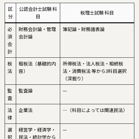
区
公認会計士試験 科
税理士試験 科目
分
目
必
財務会計論・管理
簿記論・財務諸表論
須
会計論
会
計
税
租税法（基礎的内
所得税法・法人税法・相続税
法
容）
法・消費税法 等から3科目選択
（深掘り）
監
監査論
—
査
法
企業法
—（科目によっては関連民法）
律
選
経営学・経済学・
—
択
民法・統計学から