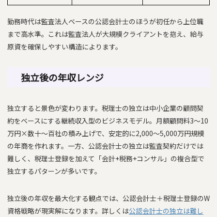
勤務時代は監査法人ベースの公認会計士のほうが初任から上位職
まで高水準。これは監査法人が大規模クライアントを抱え、給与
原資を確保しやすい構造によります。
独立後の年収レンジ
独立すると景色が変わります。税理士の独立は中小企業の顧問契
約をベースにする継続収入型のビジネスモデル。月額顧問料3〜10
万円×数十〜百社の積み上げで、安定的に2,000〜5,000万円規模
の年商を作れます。一方、公認会計士の独立は監査契約だけでは
難しく、税理士登録を加えて「会計+税務+コンサル」の複合型で
独立するパターンが多いです。
独立後の年収を最大化する観点では、公認会計士＋税理士登録のW
資格戦略が現実解になります。詳しくは
公認会計士の独立は難し