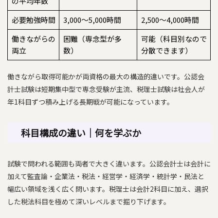
の平均年数
必要勉強時間
3,000〜5,000時間
2,500〜4,000時間
働きながらの
困難（専念型が多
可能（科目別なので
両立
数）
分散できます）
働きながら取得可能かが両資格の最大の構造的違いです。公認会
計士試験は短期集中型で専念受験が主流、税理士試験は社会人が
年1科目ずつ積み上げる長期戦が可能になっています。
科目構成の違い｜何を学ぶか
試験で問われる範囲も両者で大きく違います。公認会計士は会計に
加えて監査論・企業法・税法・経営学・経済学・統計学・民法と
幅広い領域を浅く広く問います。税理士は会計2科目に加え、選択
した税法科目を極めて深いレベルまで掘り下げます。