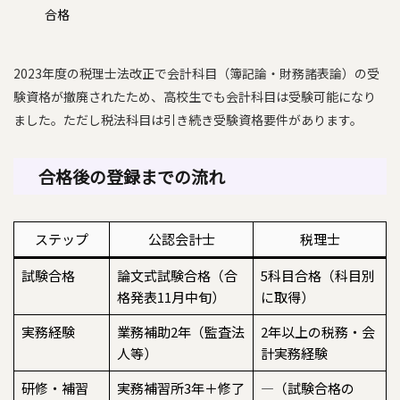
合格
2023年度の税理士法改正で会計科目（簿記論・財務諸表論）の受
験資格が撤廃されたため、高校生でも会計科目は受験可能になり
ました。ただし税法科目は引き続き受験資格要件があります。
合格後の登録までの流れ
ステップ
公認会計士
税理士
試験合格
論文式試験合格（合
5科目合格（科目別
格発表11月中旬）
に取得）
実務経験
業務補助2年（監査法
2年以上の税務・会
人等）
計実務経験
研修・補習
実務補習所3年＋修了
—（試験合格の