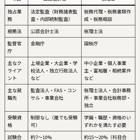
独占業
法定監査（財務諸表監
税務代理・税務書類作
務
査・内部統制監査）
成・税務相談
根拠法
公認会計士法
税理士法
監督官
金融庁
国税庁
庁
主なク
上場企業・大企業・学
中小企業・個人事業
ライア
校法人・独立行政法人
主・富裕層・相続案件
ント
など
など
主な就
監査法人・FAS・コン
税理士法人・会計事務
職先
サル・事業会社
所・事業会社税務部・
独立
受験資
制限なし（誰でも受験
学識・職歴・資格のい
格
可）
ずれかを満たす必要
試験合
約7〜10%
約15〜20%（科目合