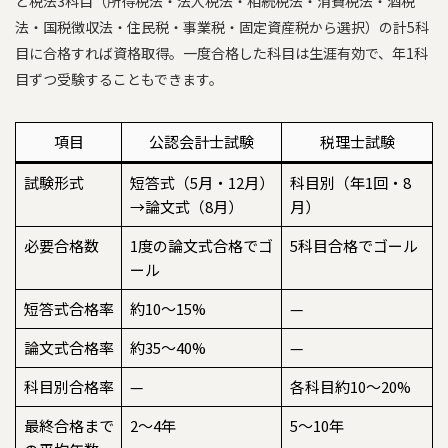
と税法3科目（所得税法・法人税法・相続税法・消費税法・酒税
法・国税徴収法・住民税・事業税・固定資産税から選択）の計5科
目に合格すれば資格取得。一度合格した科目は生涯有効で、年1科
目ずつ受験することもできます。
項目
公認会計士試験
税理士試験
試験形式
短答式（5月・12月）
科目別（年1回・8
→論文式（8月）
月）
必要合格数
1度の論文式合格でゴ
5科目合格でゴール
ール
短答式合格率
約10〜15%
—
論文式合格率
約35〜40%
—
科目別合格率
—
各科目約10〜20%
最終合格まで
2〜4年
5〜10年