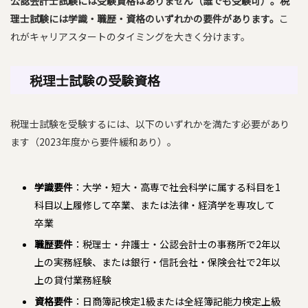
公認会計士試験には受験資格はありません（誰でも受験可）。税
理士試験には学識・職歴・資格のいずれかの要件があります。
こ
れがキャリアスタートのタイミングを大きく分けます。
税理士試験の受験資格
税理士試験を受験するには、以下のいずれかを満たす必要があり
ます（2023年度から要件緩和あり）。
学識要件
：大学・短大・高専で社会科学に属する科目を1
科目以上履修して卒業、または法律・経済学を専攻して
卒業
職歴要件
：税理士・弁護士・公認会計士の事務所で2年以
上の実務経験、または銀行・信託会社・保険会社で2年以
上の貸付業務経験
資格要件
：日商簿記検定1級または全経簿記能力検定上級