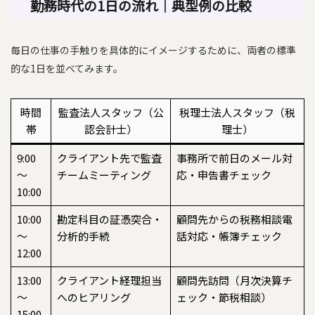
勤務時代の1日の流れ｜典型例の比較
毎日の仕事の手触りを具体的にイメージするために、両者の標準
的な1日を並べてみます。
時間
監査法人スタッフ（公
税理士法人スタッフ（税
帯
認会計士）
理士）
9:00
クライアント先で監査
事務所で前日のメール対
〜
チームミーティング
応・申告書チェック
10:00
10:00
勘定科目の証憑突合・
顧問先からの税務相談電
〜
分析的手続
話対応・帳簿チェック
12:00
13:00
クライアント経理担当
顧問先訪問（月次決算チ
〜
へのヒアリング
ェック・節税相談）
15:00