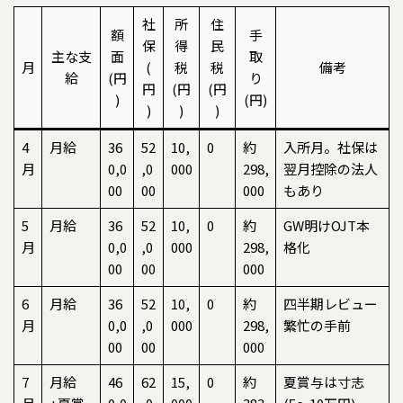
社
所
住
額
手
保
得
民
主な支
面
取
月
(
税
税
備考
給
(円
り
円
(円
(円
)
(円)
)
)
)
4
月給
36
52
10,
0
約
入所月。社保は
月
0,0
,0
000
298,
翌月控除の法人
00
00
000
もあり
5
月給
36
52
10,
0
約
GW明けOJT本
月
0,0
,0
000
298,
格化
00
00
000
6
月給
36
52
10,
0
約
四半期レビュー
月
0,0
,0
000
298,
繁忙の手前
00
00
000
7
月給
46
62
15,
0
約
夏賞与は寸志