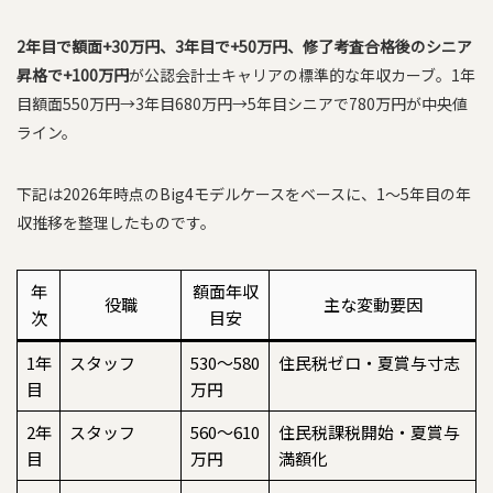
2年目で額面+30万円、3年目で+50万円、修了考査合格後のシニア
昇格で+100万円
が公認会計士キャリアの標準的な年収カーブ。1年
目額面550万円→3年目680万円→5年目シニアで780万円が中央値
ライン。
下記は2026年時点のBig4モデルケースをベースに、1〜5年目の年
収推移を整理したものです。
年
額面年収
役職
主な変動要因
次
目安
1年
スタッフ
530〜580
住民税ゼロ・夏賞与寸志
目
万円
2年
スタッフ
560〜610
住民税課税開始・夏賞与
目
万円
満額化