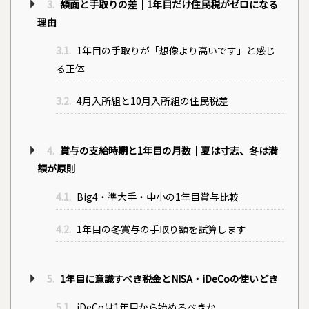
3.
額面と手取りの差｜1年目だけ住民税がゼロになる
理由
3.1.
1年目の手取りが「想像より高いです」と感じ
る正体
3.2.
4月入所組と10月入所組の住民税差
4.
賞与の支給時期と1年目の月数｜夏は寸志、冬は満
額が原則
4.1.
Big4・準大手・中小の1年目賞与比較
4.2.
1年目の冬賞与の手取り額を試算します
5.
1年目に意識すべき税金とNISA・iDeCoの使いどき
5.1.
iDeCoは1年目から始めるべきか