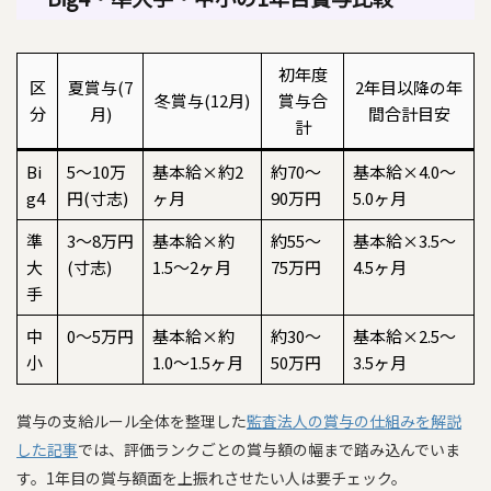
初年度
区
夏賞与(7
2年目以降の年
冬賞与(12月)
賞与合
分
月)
間合計目安
計
Bi
5〜10万
基本給×約2
約70〜
基本給×4.0〜
g4
円(寸志)
ヶ月
90万円
5.0ヶ月
準
3〜8万円
基本給×約
約55〜
基本給×3.5〜
大
(寸志)
1.5〜2ヶ月
75万円
4.5ヶ月
手
中
0〜5万円
基本給×約
約30〜
基本給×2.5〜
小
1.0〜1.5ヶ月
50万円
3.5ヶ月
賞与の支給ルール全体を整理した
監査法人の賞与の仕組みを解説
した記事
では、評価ランクごとの賞与額の幅まで踏み込んでいま
す。1年目の賞与額面を上振れさせたい人は要チェック。