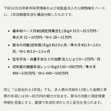
下記は2026年新卒採用情報および各監査法人の公開情報をベース
に、1年目額面年収を構造分解したものです。
基本給ベース月給(固定残業含む):Big4 33.5〜35.5万円／
準大手 31〜33万円／中小 28〜31万円
賞与の月数(初年度):Big4 約2.0ヶ月／準大手 約1.5〜2.0ヶ
月／中小 約1.0〜1.5ヶ月
住宅手当・扶養手当などの加算:法人により0〜3万円／月
初年度の額面年収レンジ:Big4 530〜580万円／準大手
490〜530万円／中小 440〜500万円
同じ「公認会計士1年目」でも、求人票の月給を12倍した金額と実
際の年収には30〜80万円の開きが出ます。賞与の月数と固定残業
時間を見落とすと、面接で年収交渉のときに足元を見られます。