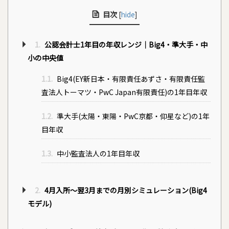
目次
[
hide
]
1.
公認会計士1年目の年収レンジ｜Big4・準大手・中
小の中央値
1.1.
Big4(EY新日本・有限責任あずさ・有限責任監
査法人トーマツ・PwC Japan有限責任)の1年目年収
1.2.
準大手(太陽・東陽・PwC京都・仰星など)の1年
目年収
1.3.
中小監査法人の1年目年収
2.
4月入所〜翌3月までの月別シミュレーション(Big4
モデル)