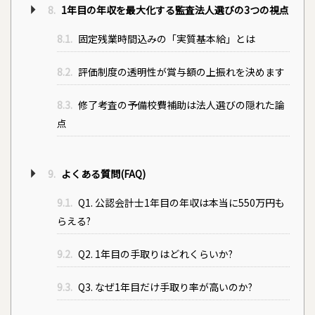
8.
1年目の年収を最大化する監査法人選びの3つの視点
8.1.
固定残業時間込みの「実質基本給」とは
8.2.
評価制度の透明性が賞与額の上振れを決めます
8.3.
修了考査の予備校費補助は法人選びの隠れた論
点
9.
よくある質問(FAQ)
9.1.
Q1. 公認会計士1年目の年収は本当に550万円も
らえる?
9.2.
Q2. 1年目の手取りはどれくらいか?
9.3.
Q3. なぜ1年目だけ手取り率が高いのか?