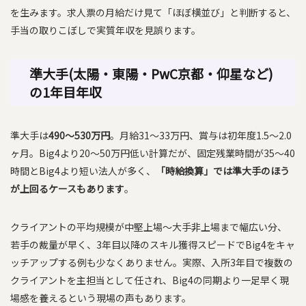
を生みます。求人票の月給だけ見て「ほぼ横並び」と判断すると、
手当の取りこぼしで実質年収を見誤ります。
準大手(太陽・東陽・PwC京都・仰星など)
の1年目年収
準大手は
490〜530万円
。月給31〜33万円、賞与は初年度1.5〜2.0
ヶ月。Big4より20〜50万円低い計算だが、固定残業時間が35〜40
時間とBig4より短い法人が多く、
「時給換算」では準大手のほう
が上回るケースもあります
。
クライアントの平均規模が中堅上場〜大手非上場まで幅広い分、
若手の裁量が早く、3年目以降のスキル獲得スピードでBig4をキャ
ッチアップする例も少なくありません。実際、入所3年目で複数の
クライアントを主担当として任され、Big4の同期より一足早く現
場感を養えるという現場の声もあります。