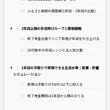
5.2.
ふるさと納税の限度額(1年目・2年目の比較)
6.
2年目以降の年収伸びカーブと節税戦略
6.1.
修了考査合格でシニア昇格が年収を引き上げる
6.2.
20代後半の年収レンジと法人別の差
7.
1年目の手取りで実現できる生活水準｜家賃・貯蓄
シミュレーション
7.1.
家賃は手取りの3分の1以下に抑える
7.2.
修了考査費用は1年目から積み立てる