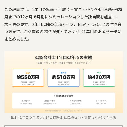
この記事では、1年目の額面・手取り・賞与・税金を
4月入所〜翌3
月までの12ヶ月で月別にシミュレーション
した独自表を起点に、
求人票の見方、2年目以降の年収カーブ、NISA・iDeCoとの付き合
い方まで、合格直後の20代が知っておくべき1年目のお金を一気に
まとめました。
図1：1年目の年収レンジと特殊性(住民税ゼロ・夏賞与寸志)の全体像