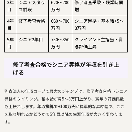
3年
シニアスタッ
620〜700
修了考査受験・残業時間
目
フ前段
万円
増
4年
修了考査合格
680〜780
シニア昇格・基本給+5〜
目
万円
8万円
5年
シニア2年目
750〜850
クライアント主担当・賞
目
万円
与評価上昇
修了考査合格でシニア昇格が年収を引き上
げる
監査法人の年収カーブで最大のジャンプは、修了考査合格→シニア
昇格のタイミング。基本給が月5〜8万円上がり、賞与の評価係数
も上振れします。
年収換算で+100万円
が標準的な昇給幅で、ここ
を取り切れるかどうかで5年目以降の生涯年収が大きく変わりま
す。