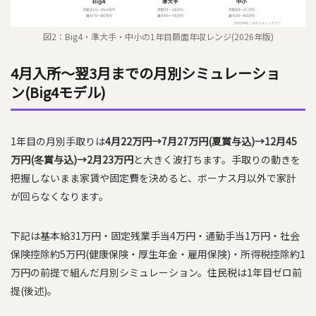
図2：Big4・準大手・中小の1年目額面年収レンジ(2026年版)
4月入所〜翌3月までの月別シミュレーショ
ン(Big4モデル)
1年目の月別手取りは
4月22万円→7月27万円(夏賞与込)→12月45
万円(冬賞与込)→2月23万円
と大きく波打ちます。手取りの動きを
把握しないまま家賃や固定費を決めると、ボーナス月以外で家計
が回らなくなります。
下記は基本給31万円・固定残業手当4万円・通勤手当1万円・社会
保険控除約5万円(健康保険・厚生年金・雇用保険)・所得税控除約1
万円の前提で組んだ月別シミュレーション。住民税は1年目ゼロ前
提(後述)。