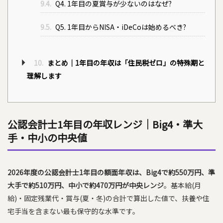
9.4.
Q4. 1年目の夏賞与が少ないのはなぜ?
9.5.
Q5. 1年目からNISA・iDeCoは始めるべき?
10.
まとめ｜1年目の年収は「住民税ゼロ」の特殊期と
理解します
公認会計士1年目の年収レンジ｜Big4・準大
手・中小の中央値
2026年度の公認会計士1年目の額面年収は、Big4で約550万円、準
大手で約510万円、中小で約470万円が中央レンジ
。基本給(月
給)・固定残業代・賞与(夏・冬)の合計で算出した値で、扶養や住
宅手当を含まない最も保守的な水準です。