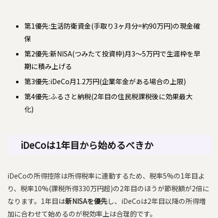
第1優先:生活防衛資金(手取り3ヶ月分=約90万円)の現金確
保
第2優先:新NISA(つみたて投資枠)月3〜5万円で生涯枠を早
期に積み上げる
第3優先:iDeCo月1.2万円(企業年金がある場合の上限)
第4優先:ふるさと納税(2年目の住民税課税後に効果最大
化)
iDeCoは1年目から始めるべきか
iDeCoの所得控除は所得税率に連動するため、税率5%の1年目よ
り、税率10%(課税所得330万円超)の2年目のほうが節税額が2倍に
なります。1年目は
新NISAを優先
し、iDeCoは2年目以降の所得増
加に合わせて始めるのが税効率上は合理的です。