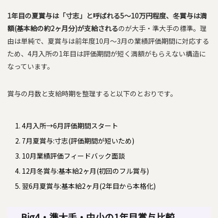
1年目の夏賞与は「寸志」と呼ばれる5〜10万円程度、冬賞与は満
額(基本給の約2ヶ月分)が支給される
のが大手・準大手の標準。理
由は単純で、夏賞与は前年度10月〜3月の業績評価期間に対応する
ため、4月入所の1年目は評価期間が短く満額がもらえない構造に
なっています。
賞与の月数と支給時期を整理すると以下のとおりです。
4月入所→6月評価期間スタート
7月夏賞与:寸志(評価期間が短いため)
10月業績評価フィードバック面談
12月冬賞与:基本給2ヶ月(初回のフル賞与)
翌6月夏賞与:基本給2ヶ月(2年目から本格化)
Big4・準大手・中小の1年目賞与比較