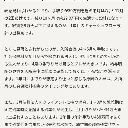
表を見ればわかるとおり、
手取りが30万円を超える月は7月と12月
の2回だけです
。残り10ヶ月は約29.8万円で生活する設計になりま
す。家賃を9万円以下に抑えるのが、1年目のキャッシュフロー設
計の出発点です。
とくに見落とされがちなのが、入所直後の4〜6月の手取りです。
社会保険料が初月から控除される法人と、翌月にまとめて引かれ
る法人があり、4月の手取りだけ見るとブレが大きいです。給与明
細の見方を入所直後に総務に確認しておくと、不安な月を減らせ
ます。1年目に手取りが想定より低いと感じる原因の大半は、入所
月の社会保険料控除のタイミング差にあります。
また、3月決算法人をクライアントに持つ場合、1〜3月の繁忙期は
固定残業時間を超える残業代が発生し、月手取りが32〜34万円ま
で上振れすることもあります。1年目の年計手取り458万円はあく
まで残業代を含まない保守的な水準で、繁忙期の超過残業代を入