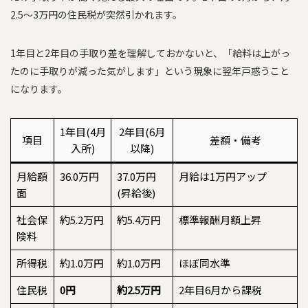
2.5〜3万円の住民税が突然引かれます。
1年目と2年目の手取り差を理解しておかないと、「給料は上がっ
たのに手取りが減った気がします」という現象に翌年戸惑うこと
になります。
1年目(4月
2年目(6月
項目
差額・備考
入所)
以降)
月給額
36.0万円
37.0万円
月給は1万円アップ
面
(昇給後)
社会保
約5.2万円
約5.4万円
標準報酬月額上昇
険料
所得税
約1.0万円
約1.0万円
ほぼ同水準
住民税
0円
約2.5万円
2年目6月から課税