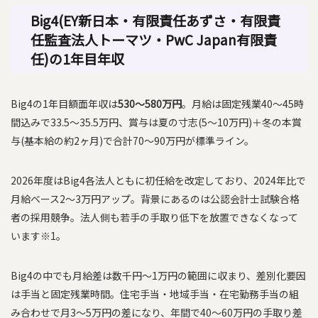
Big4(EY新日本・有限責任あずさ・有限責
任監査法人トーマツ・PwC Japan有限責
任)の1年目年収
Big4の1年目額面年収は
530〜580万円
。月給は固定残業40〜45時
間込みで33.5〜35.5万円、賞与は夏の寸志(5〜10万円)＋冬の本賞
与(基本給の約2ヶ月)で合計70〜90万円が標準ライン。
2026年度はBig4各法人ともに初任給を改定しており、2024年比で
月給ベース2〜3万円アップ。背景にあるのは公認会計士試験合格
者の採用競争。法人側も若手の手取り低下を放置できなくなって
います※1。
Big4の中でも月給差は数千円〜1万円の範囲に収まり、差別化要因
は手当と固定残業時間。住宅手当・地域手当・在宅勤務手当の組
み合わせで月3〜5万円の差になり、年間で40〜60万円の手取り差