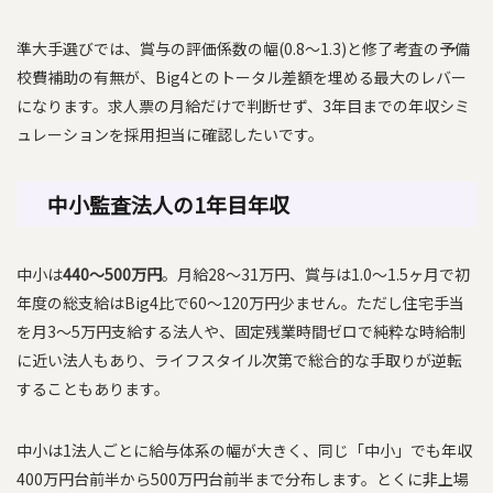
準大手選びでは、賞与の評価係数の幅(0.8〜1.3)と修了考査の予備
校費補助の有無が、Big4とのトータル差額を埋める最大のレバー
になります。求人票の月給だけで判断せず、3年目までの年収シミ
ュレーションを採用担当に確認したいです。
中小監査法人の1年目年収
中小は
440〜500万円
。月給28〜31万円、賞与は1.0〜1.5ヶ月で初
年度の総支給はBig4比で60〜120万円少ません。ただし住宅手当
を月3〜5万円支給する法人や、固定残業時間ゼロで純粋な時給制
に近い法人もあり、ライフスタイル次第で総合的な手取りが逆転
することもあります。
中小は1法人ごとに給与体系の幅が大きく、同じ「中小」でも年収
400万円台前半から500万円台前半まで分布します。とくに非上場