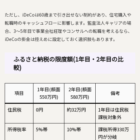
ただし、iDeCoは60歳まで引き出せない制約があり、住宅購入や
転職時のキャッシュフローに影響します。監査法人キャリアの場
合、3〜5年目で事業会社経理やコンサルへの転職を考えるなら、
iDeCoの掛金は控えめに設定しておく選択肢もあります。
ふるさと納税の限度額(1年目・2年目の比
較)
1年目(額面
2年目(額面
項目
備考
550万円)
580万円)
住民税
0円
約32万円
1年目は住民税
課税対象外
所得税率
5%帯
10%帯
課税所得330万
円が分岐