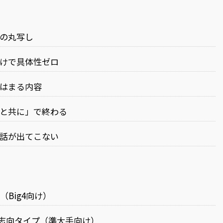
話の丸写し
だけで具体性ゼロ
てはまる内容
人と共に」で終わる
の話が出てこない
Big4向け）
プ志向タイプ（準大手向け）