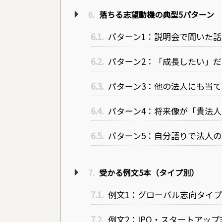
6.
落ちる志望動機の典型5パターン
6.1.
パターン1：説明会で聞いた
6.2.
パターン2：「成長したい」
6.3.
パターン3：他の法人にも当
6.4.
パターン4：将来像が「貴法
6.5.
パターン5：自分語りで法人
7.
受かる例文5本（タイプ別）
7.1.
例文1：グローバル志向タイプ（
7.2.
例文2：IPO・スタートアッ