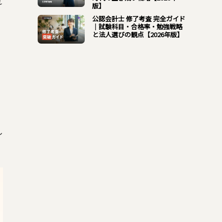
れ
版】
公認会計士 修了考査 完全ガイド
｜試験科目・合格率・勉強戦略
と法人選びの観点【2026年版】
し