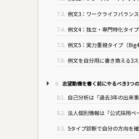
7.3.
例文3：ワークライフバラン
7.4.
例文4：独立・専門特化タイ
7.5.
例文5：実力重視タイプ（Big
7.6.
例文を自分用に書き換える3ス
8.
志望動機を書く前にやるべき3つ
8.1.
自己分析は「過去3年の出来事
8.2.
法人個別情報は「公式採用ペ
8.3.
5タイプ診断で自分の方向を