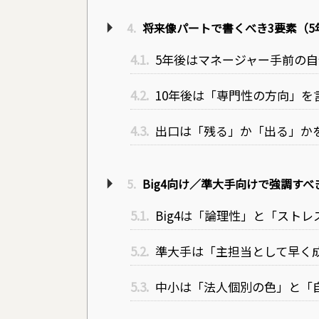
4.
将来像パートで書くべき3要素（5
4.1.
5年後はマネージャー手前の
4.2.
10年後は「専門性の方向」を
4.3.
出口は「残る」か「出る」か
5.
Big4向け／準大手向けで強調す
5.1.
Big4は「論理性」と「スト
5.2.
準大手は「主担当として早く
5.3.
中小は「法人個別の色」と「