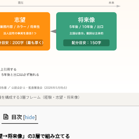
機を構成する3層フレーム（経験・志望・将来像）
目次
[
hide
]
望→将来像」の3層で組み立てる