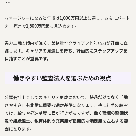
す。
マネージャーになると年収は
1,000万円以上
に達し、さらにパート
ナー昇進で
1,500万円超
も見込めます。
実力主義の傾向が強く、業務量やクライアント対応力が評価に直
結します。
キャリアの見通しを持ち、計画的にステップアップを
目指すことが重要です。
働きやすい監査法人を選ぶための視点
公認会計士としてのキャリア形成において、
待遇だけでなく「働
きやすさ」も非常に重要な選定基準
になります。特に若手の段階
では、給与や昇進制度に目が行きがちですが、
働く環境の整備状
況や組織風土、教育体制の充実度が長期的な満足度を左右する要
因
になります。