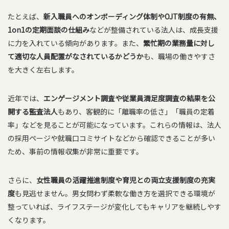
たとえば、
新入職員へのオンボーディング体制やOJT制度の有無、
1on1の定期面談の仕組み
などが整備されている法人は、成長支援
に力を入れている傾向があります。また、
繁忙期の業務量に対し
て適切な人員配置がなされているかどうか
も、職場の働きやすさ
を大きく左右します。
近年では、
エンゲージメント調査や従業員満足度調査の結果を公
開する監査法人
もあり、客観的に「離職率の低さ」「職員の定着
率」などを見ることが可能になっています。これらの情報は、法人
の採用ページや就職口コミサイトなどから確認できることが多い
ため、事前の情報収集が非常に重要です。
さらに、
女性職員の活躍推進制度や育児との両立支援制度の充実
度
も見逃せません。男女問わず柔軟な働き方を選択できる環境が
整っていれば、ライフステージが変化してもキャリアを継続しやす
くなります。