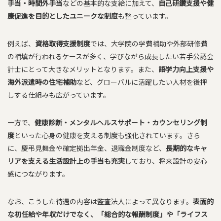
手当・時間外手当
などの基本的な支給に加えて、
自己研鑽支援や健
康促進を目的としたユニークな制度
も整っています。
例えば、
資格取得支援制度
では、大学院の学費補助や外部研修費
の補填が行われるケースが多く、学びながら成長したい若手公認会
計士にとって大きなメリットとなります。また、
語学力向上支援や
海外派遣時の住宅補助
など、グローバルに活躍したい人材を後押
しする仕組みも広がっています。
一方で、
健康診断・メンタルヘルスサポート・カウンセリング制
度
といった心身の健康を支える制度も強化されています。さら
に、慶弔見舞金や確定拠出年金、退職金制度など、
長期的なキャ
リアを支える生活設計上の手当も充実
しており、将来設計の安心
感につながります。
なお、こうした待遇の内容は監査法人によって異なります。
表面的
な初任給や年収だけでなく、「総合的な報酬制度」や「ライフス