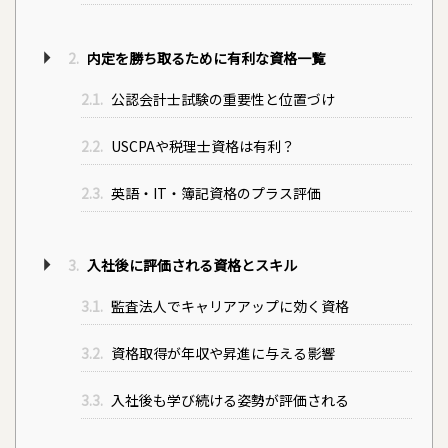
2.
内定を勝ち取るために有利な資格一覧
2.1.
公認会計士試験の重要性と位置づけ
2.2.
USCPAや税理士資格は有利？
2.3.
英語・IT・簿記資格のプラス評価
3.
入社後に評価される資格とスキル
3.1.
監査法人でキャリアアップに効く資格
3.2.
資格取得が年収や昇進に与える影響
3.3.
入社後も学び続ける姿勢が評価される