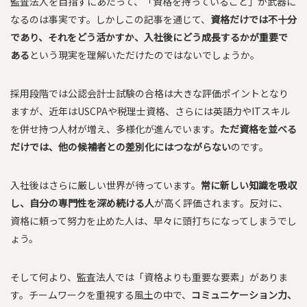
監査法人を目指すにあたって、「資格を持っていること」が武器に
なるのは事実です。しかしこの記事を通じて、
資格だけでは不十分
であり、それをどう活かすか、入社後にどう成長するかが重要で
ある
という現実を理解いただけたのではないでしょうか。
採用段階では公認会計士試験の合格は大きな評価ポイントとなり
ますが、近年はUSCPAや税理士資格、さらには英語力やITスキル
を併せ持つ人材が増え、多様化が進んでいます。
ただ資格を並べる
だけでは、他の候補者との差別化にはつながらない
のです。
入社後はさらに厳しい世界が待っています。
常に新しい知識を吸収
し、自分の専門性を深め続ける人
が高く評価されます。反対に、
資格に頼って努力を止めた人は、早々に頭打ちになってしまうでし
ょう。
そして何より、監査法人では「資格よりも重要な要素」がありま
す。チームワークを重視する風土の中で、
コミュニケーション力、