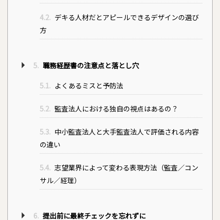
4.2.
デキる人材だとアピールできるデザインの選び
方
5.
職務経歴書の注意点と落とし穴
5.1.
よくあるミスと予防法
5.2.
監査法人における独自の視点はあるの？
5.3.
中小監査法人と大手監査法人で評価される内容
の違い
5.4.
志望業界によって変わる表現方法（監査／コン
サル／経理）
6.
提出前に最終チェックを忘れずに