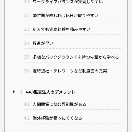
3.1.
ワークライフバランスが実現しやすい
3.2.
繁忙期が終われば休日が取りやすい
3.3.
新人でも実務経験を積みやすい
3.4.
昇進が早い
3.5.
多様なバックグラウンドを持つ先輩から学べる
3.6.
定時退社・テレワークなど制度面の充実
4.
中小監査法人のデメリット
4.1.
人間関係に悩む可能性がある
4.2.
海外経験が積みにくくなる