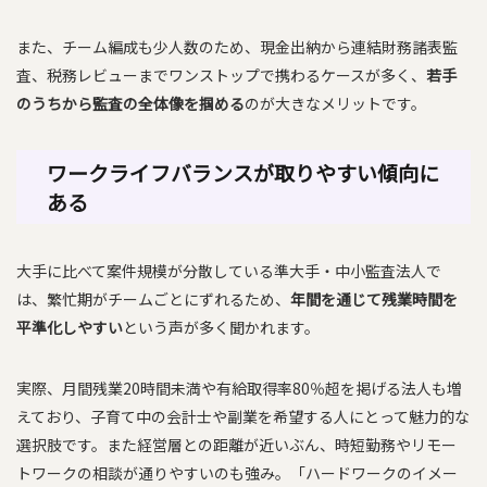
また、チーム編成も少人数のため、現金出納から連結財務諸表監
査、税務レビューまでワンストップで携わるケースが多く、
若手
のうちから監査の全体像を掴める
のが大きなメリットです。
ワークライフバランスが取りやすい傾向に
ある
大手に比べて案件規模が分散している準大手・中小監査法人で
は、繁忙期がチームごとにずれるため、
年間を通じて残業時間を
平準化しやすい
という声が多く聞かれます。
実際、月間残業20時間未満や有給取得率80％超を掲げる法人も増
えており、子育て中の会計士や副業を希望する人にとって魅力的な
選択肢です。また経営層との距離が近いぶん、時短勤務やリモー
トワークの相談が通りやすいのも強み。「ハードワークのイメー