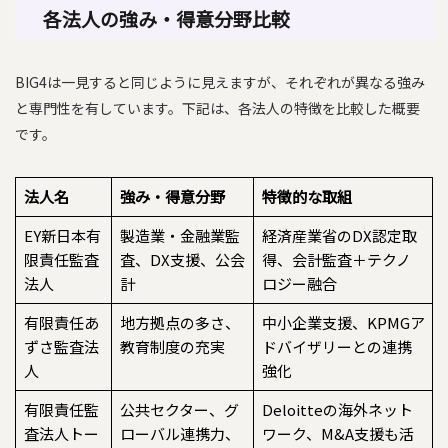
各法人の強み・得意分野比較
BIG4は一見すると同じように見えますが、それぞれが異なる強み
と専門性を有しています。下記は、各法人の特徴を比較した概要
です。
法人名
強み・得意分野
特徴的な取組
EY新日本有
製造業・金融業監
経済産業省のDX認定取
限責任監査
査、DX支援、公会
得、会計監査＋テクノ
法人
計
ロジー融合
有限責任あ
地方拠点の多さ、
中小企業支援、KPMGア
ずさ監査法
教育制度の充実
ドバイザリーとの連携
人
強化
有限責任監
公共セクター、グ
Deloitteの海外ネット
査法人トー
ローバル連携力、
ワーク、M&A支援も活