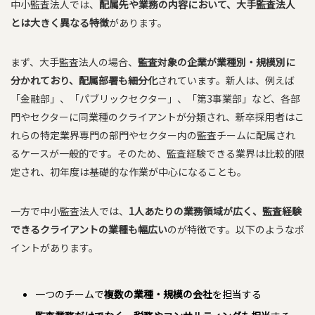
中小監査法人では、
配属先や業務の内容において、大手監査法人
とは大きく異なる特徴
があります。
まず、大手監査法人の場合、
監査対象の企業が業種別・規模別に
分かれており、配属部署も細分化
されています。新人は、例えば
「金融部」、「パブリックセクター」、「第3事業部」など、各部
門やセクターに同業種のクライアントが分類され、新卒採用者はこ
れらの特定業界専門の部門やセクター内の監査チームに配属され
るケースが一般的です。そのため、監査経験できる業界は比較的限
定され、初年度は基礎的な作業が中心になることも。
一方で中小監査法人では、
1人あたりの業務領域が広く、監査経験
できるクライアントの業種も幅広い
のが特徴です。以下のようなポ
イントがあります。
一つのチームで
複数の業種・規模の会社
を担当する