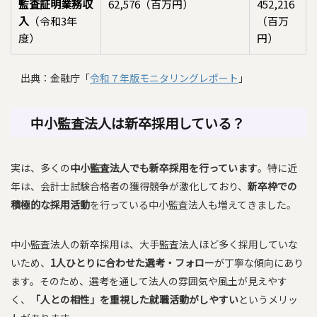
監査証明業務収
62,576（百万円）
452,216
入
（令和3年
（百万
度）
円）
出典：金融庁「
令和７年版モニタリングレポート
」
中小監査法人は新卒採用している？
実は、多くの
中小監査法人でも新卒採用を行っています
。特に近
年は、会計士試験合格者の獲得競争が激化しており、
新卒枠での
積極的な採用活動
を行っている中小監査法人も増えてきました。
中小監査法人の新卒採用は、大手監査法人ほど多く採用していな
いため、
1人ひとりに合わせた選考・フォロー
が丁寧な傾向にあり
ます。そのため、選考を通して法人の雰囲気や風土が見えやす
く、
「人との相性」を重視した就職活動がしやすい
というメリッ